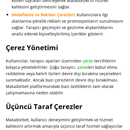
edilen sayfaları belirleyerek Matadorbet’in hizmet
kalitesini geliştirmesini sağlar.
Hedefleme ve Reklam Çerezleri
: Kullanıcılara ilgi
alanlarına yönelik reklam ve promosyonların sunulmasını
sağlar. Tarayıcı geçmişini ve gezinme alışkanlıklarını
analiz ederek kişiselleştirilmiş içerikler gösterir.
Çerez Yönetimi
Kullanıcılar, tarayıcı ayarları üzerinden
çerez
tercihlerini
kolayca yönetebilirler. Çoğu tarayıcı,
çerez
leri kabul etme,
reddetme veya belirli türleri devre dışı bırakma seçenekleri
sunmaktadır. Ancak bazı çerezlerin devre dışı bırakılması,
Matadorbet platformundaki bazı özelliklerin tam olarak
çalışmamasına neden olabilir.
Üçüncü Taraf Çerezler
Matadorbet, kullanıcı deneyimini geliştirmek ve hizmet
kalitesini artırmak amacıyla üçüncü taraf hizmet sağlayıcılar