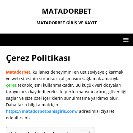
MATADORBET
MATADORBET GIRIŞ VE KAYIT
Çerez Politikası
Matadorbet
, kullanıcı deneyimini en üst seviyeye çıkarmak
ve web sitesinin sorunsuz çalışmasını sağlamak amacıyla
çerez
teknolojisini kullanmaktadır. Bu küçük veri dosyaları,
tarayıcınıza kaydedilerek site performansını artırır, güvenliği
sağlar ve size özel içeriklerin sunulmasına yardımcı olur.
Daha fazla bilgi almak için
https://matadorbetbahisgiris.com/
adresimizi ziyaret
edebilirsiniz.