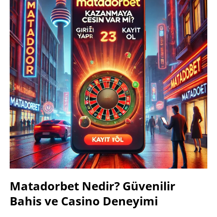
Matadorbet Nedir? Güvenilir
Bahis ve Casino Deneyimi