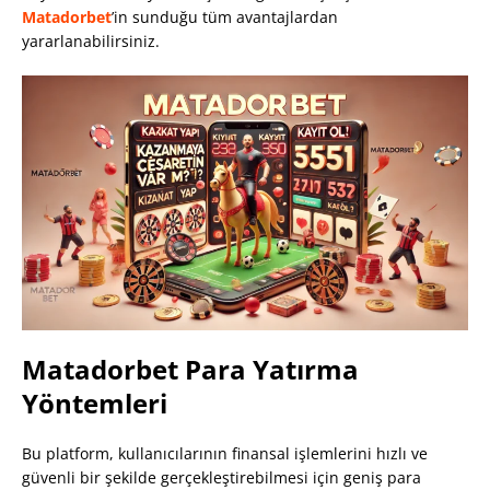
Matadorbet
’in sunduğu tüm avantajlardan
yararlanabilirsiniz.
Matadorbet Para Yatırma
Yöntemleri
Bu platform, kullanıcılarının finansal işlemlerini hızlı ve
güvenli bir şekilde gerçekleştirebilmesi için geniş para