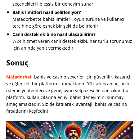
seçenekleri ile eşsiz bir deneyim sunar.
Bahis limitleri nasıl belirleniyor?
Matadorbet’te bahis limitleri, oyun türüne ve kullanıcı
tercihine göre esnek bir şekilde belirlenir.
Canlı destek ekibine nasıl ulaşabilirim?
7/24 hizmet veren canlı destek ekibi, her türlü sorununuz
için anında yanıt vermektedir.
Sonuç
Matadorbet
, bahis ve casino severler için güvenilir, kazançlı
ve eğlenceli bir platform sunmaktadır. Yüksek oranlar, hızlı
ödeme yöntemleri ve geniş oyun yelpazesi ile öne çıkan bu
platform, kullanıcılarına en iyi bahis deneyimini sunmayı
amaçlamaktadır. Siz de katılarak, avantajlı bahis ve casino
fırsatlarını keşfedin!