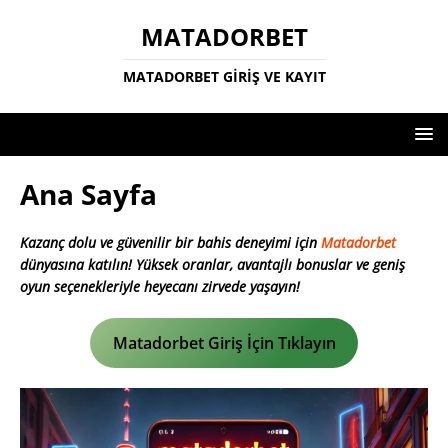
MATADORBET
MATADORBET GIRIŞ VE KAYIT
Ana Sayfa
Kazanç dolu ve güvenilir bir bahis deneyimi için
Matadorbet
dünyasına katılın! Yüksek oranlar, avantajlı bonuslar ve geniş
oyun seçenekleriyle heyecanı zirvede yaşayın!
Matadorbet Giriş İçin Tıklayın