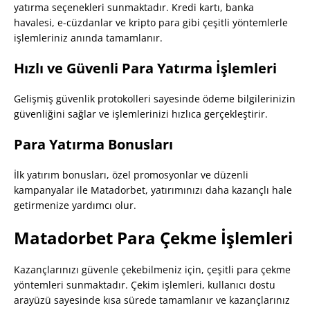
yatırma seçenekleri sunmaktadır. Kredi kartı, banka
havalesi, e-cüzdanlar ve kripto para gibi çeşitli yöntemlerle
işlemleriniz anında tamamlanır.
Hızlı ve Güvenli Para Yatırma İşlemleri
Gelişmiş güvenlik protokolleri sayesinde ödeme bilgilerinizin
güvenliğini sağlar ve işlemlerinizi hızlıca gerçekleştirir.
Para Yatırma Bonusları
İlk yatırım bonusları, özel promosyonlar ve düzenli
kampanyalar ile Matadorbet, yatırımınızı daha kazançlı hale
getirmenize yardımcı olur.
Matadorbet Para Çekme İşlemleri
Kazançlarınızı güvenle çekebilmeniz için, çeşitli para çekme
yöntemleri sunmaktadır. Çekim işlemleri, kullanıcı dostu
arayüzü sayesinde kısa sürede tamamlanır ve kazançlarınız