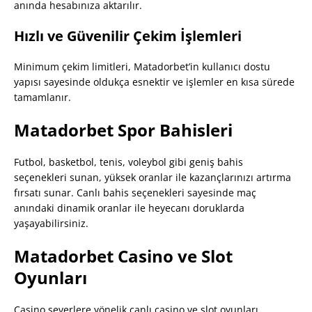
anında hesabınıza aktarılır.
Hızlı ve Güvenilir Çekim İşlemleri
Minimum çekim limitleri, Matadorbet’in kullanıcı dostu
yapısı sayesinde oldukça esnektir ve işlemler en kısa sürede
tamamlanır.
Matadorbet Spor Bahisleri
Futbol, basketbol, tenis, voleybol gibi geniş bahis
seçenekleri sunan, yüksek oranlar ile kazançlarınızı artırma
fırsatı sunar. Canlı bahis seçenekleri sayesinde maç
anındaki dinamik oranlar ile heyecanı doruklarda
yaşayabilirsiniz.
Matadorbet Casino ve Slot
Oyunları
Casino severlere yönelik canlı casino ve slot oyunları